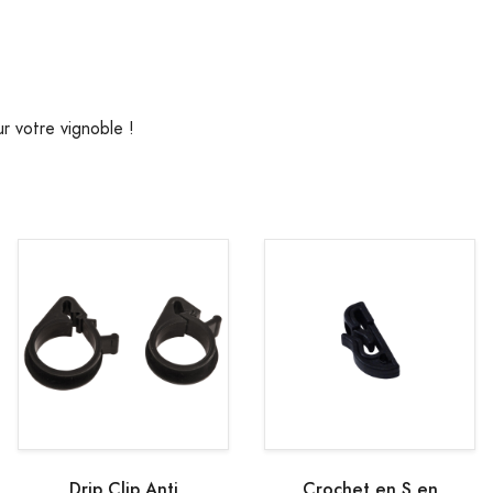
r votre vignoble !
Drip Clip Anti
Crochet en S en