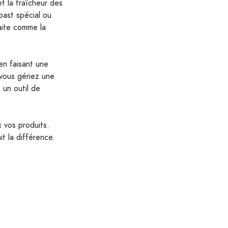
t la fraîcheur des
toast spécial ou
aite comme la
en faisant une
 vous gériez une
 un outil de
x vos produits.
t la différence.