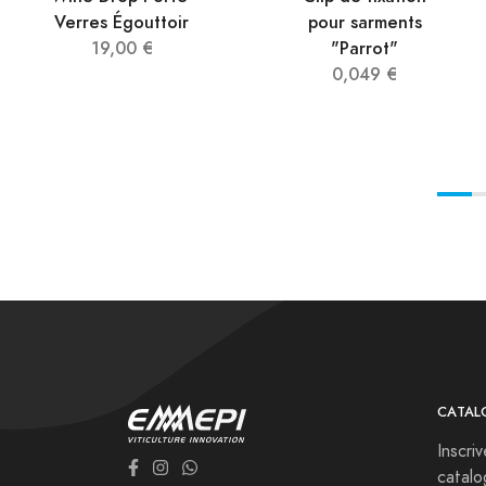
Verres Égouttoir
pour sarments
19,00 €
"Parrot"
0,049 €
CATAL
Inscri
catal