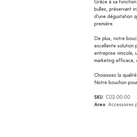
Grâce à sa fonction
bulles, préservant i
d'une dégustation q
première.
De plus, notre bouc
excellente solution
entreprise vinicole,
marketing efficace, 
Choisissez la qualit
Notre bouchon pour c
SKU
: C02-00-00
Area
: Accessoires p