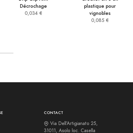
Décrochage
plastique pour
0,034 €
vignobles
0,085 €
SE
CONTACT
Via Dell’Artigianato 25,
31011, Asolo loc. Casella