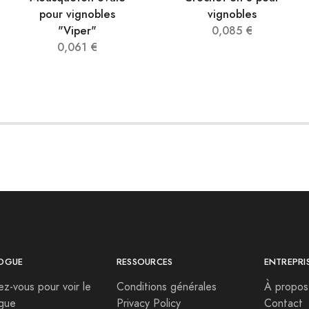
pour vignobles
vignobles
"Viper"
0,085 €
0,061 €
OGUE
RESSOURCES
ENTREPRI
vez-vous pour voir le
Conditions générales
À propos
ogue
Privacy Policy
Contact