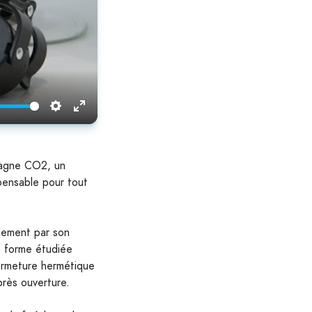
Settings
Enter
fullscreen
pagne CO2, un
spensable pour tout
lement par son
a forme étudiée
fermeture hermétique
rès ouverture.