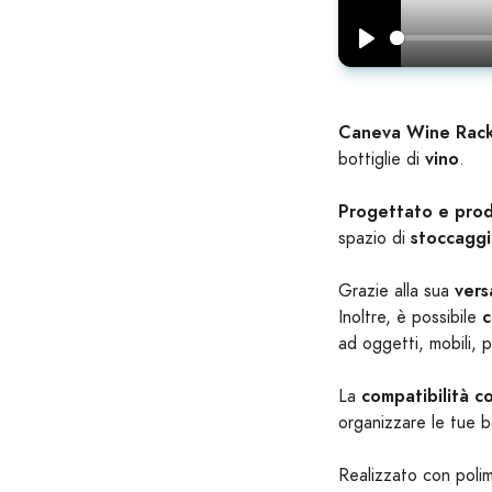
Play
Caneva Wine Rac
vino
bottiglie di
.
Progettato e prodo
stoccagg
spazio di
vers
Grazie alla sua
c
Inoltre, è possibile
ad oggetti, mobili, 
compatibilità co
La
organizzare le tue b
Realizzato con poli