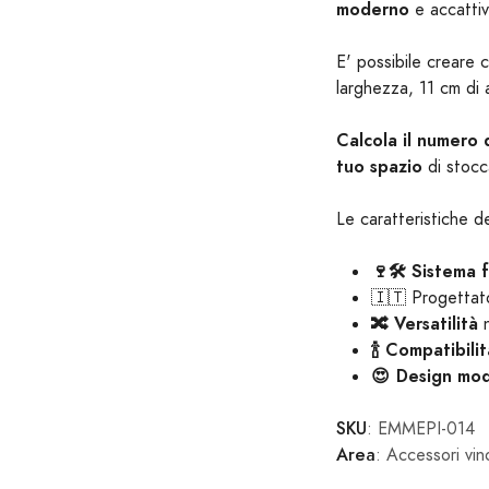
moderno
e accatti
E' possibile creare 
larghezza, 11 cm di 
Calcola il numero 
tuo spazio
di stocc
Le caratteristiche 
🍷🛠️ Sistema 
🇮🇹 Progetta
🔀 Versatilità
🍾 Compatibil
😍 Design mo
SKU
: EMMEPI-014
Area
: Accessori vin