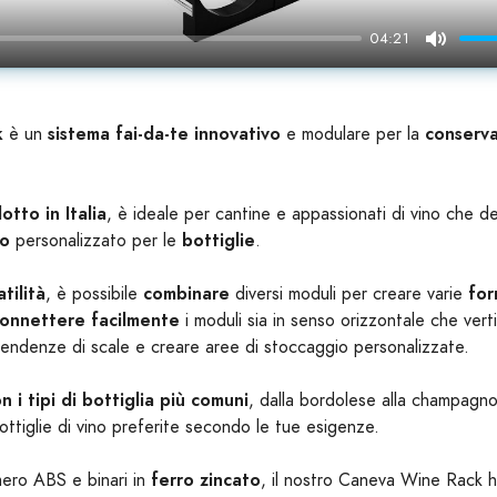
04:21
Mute
k
sistema fai-da-te innovativo
conserva
è un
e modulare per la
tto in Italia
, è ideale per cantine e appassionati di vino che 
io
bottiglie
personalizzato per le
.
atilità
combinare
for
, è possibile
diversi moduli per creare varie
onnettere facilmente
i moduli sia in senso orizzontale che ver
pendenze di scale e creare aree di stoccaggio personalizzate.
n i tipi di bottiglia più comuni
, dalla bordolese alla champagno
ottiglie di vino preferite secondo le tue esigenze.
ferro zincato
mero ABS e binari in
, il nostro Caneva Wine Rack 