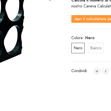
Calcola il numero di
nostro Caneva Calculat
Apri il calcolatore p
Nero
Colore:
Nero
Bianco
Condividi: