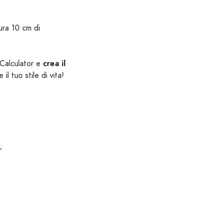
ura 10 cm di
crea il
 Calculator e
e il tuo stile di vita!
;