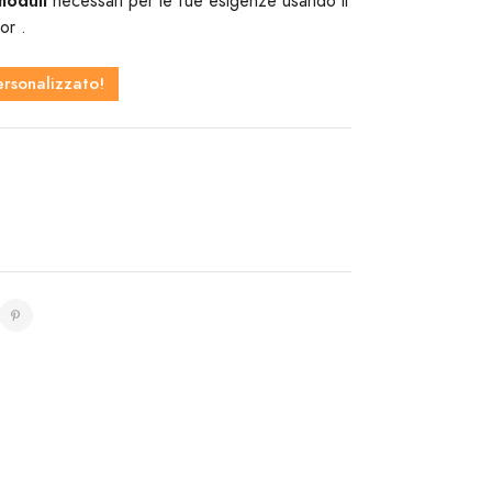
 moduli
necessari per le tue esigenze usando il
or .
ersonalizzato!