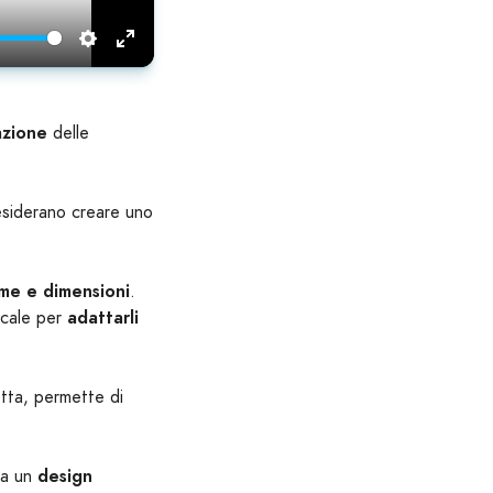
Settings
Enter
fullscreen
zione
delle
desiderano creare uno
me e dimensioni
.
adattarli
ticale per
tta, permette di
design
ha un