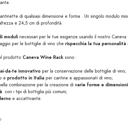
vante.
cantinette di qualsiasi dimensione e forma . Un singolo modulo mis
altezza e 24,5 cm di profondità.
di moduli
necessari per le tue esigenze usando il nostro Caneva
rispecchia la tua personalità
aggio per le bottiglie di vino che
Caneva Wine Rack
del prodotto
sono:
fai-da-te innovativo
per la conservazione delle bottiglie di vino;
prodotto in Italia
to e
per cantine e appassionati di vino;
varie forme e dimensioni
nella combinazione per la creazione di
ità
con i tipi di bottiglia più comuni;
derno
e accattivante.
o