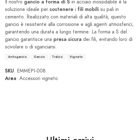
gancio a forma di S
Il nostro
in acciaio inossidabile è la
sostenere
fili mobili
soluzione ideale per
i
su pali in
cemento. Realizzato con materiali di alta qualità, questo
gancio è resistente alla corrosione e agli agenti atmosferici,
garantendo una durata a lungo termine. La forma a S del
presa sicura
gancio garantisce una
dei fili, evitando loro di
scivolare o di sganciarsi.
Antisgancio
Gancio
Tralcio
Vigneto
SKU
: EMMEPI-008
Area
: Accessori vigneto